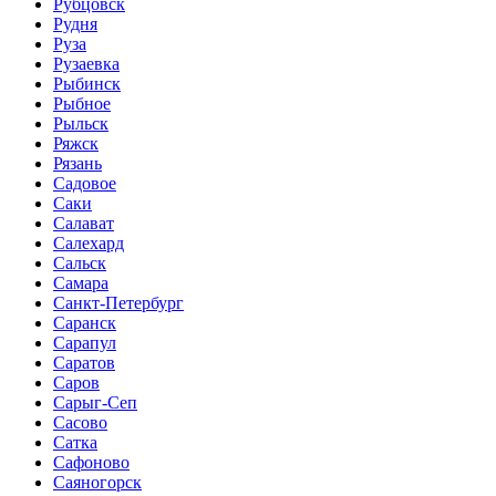
Рубцовск
Рудня
Руза
Рузаевка
Рыбинск
Рыбное
Рыльск
Ряжск
Рязань
Садовое
Саки
Салават
Салехард
Сальск
Самара
Санкт-Петербург
Саранск
Сарапул
Саратов
Саров
Сарыг-Сеп
Сасово
Сатка
Сафоново
Саяногорск