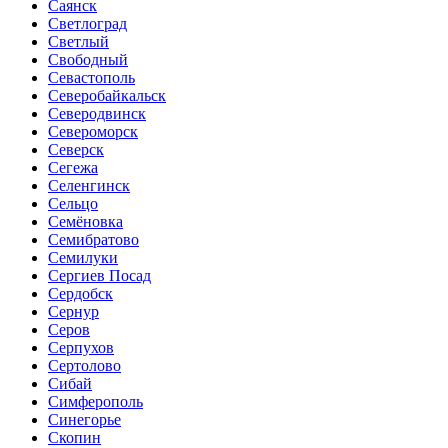
Саянск
Светлоград
Светлый
Свободный
Севастополь
Северобайкальск
Северодвинск
Североморск
Северск
Сегежа
Селенгинск
Сельцо
Семёновка
Семибратово
Семилуки
Сергиев Посад
Сердобск
Сернур
Серов
Серпухов
Сертолово
Сибай
Симферополь
Синегорье
Скопин