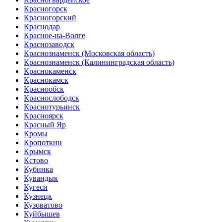
Красногорск
Красногорский
Краснодар
Красное-на-Волге
Краснозаводск
Краснознаменск
(Московская область)
Краснознаменск
(Калининградская область)
Краснокаменск
Краснокамск
Краснообск
Краснослободск
Краснотурьинск
Красноярск
Красный Яр
Кромы
Кропоткин
Крымск
Кстово
Кубинка
Кувандык
Кугеси
Кузнецк
Кузоватово
Куйбышев