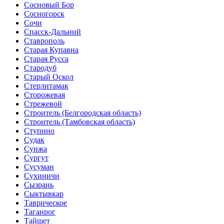
Сосновый Бор
Сосногорск
Сочи
Спасск-Дальний
Ставрополь
Старая Купавна
Старая Русса
Стародуб
Старый Оскол
Стерлитамак
Сторожевая
Стрежевой
Строитель
(Белгородская область)
Строитель
(Тамбовская область)
Ступино
Судак
Сунжа
Сургут
Сусуман
Сухиничи
Сызрань
Сыктывкар
Таврическое
Таганрог
Тайшет