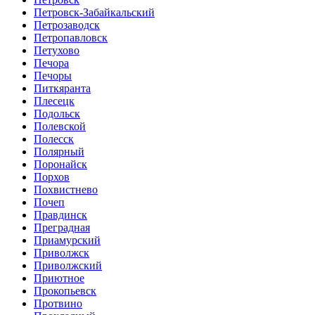
Петровск-Забайкальский
Петрозаводск
Петропавловск
Петухово
Печора
Печоры
Питкяранта
Плесецк
Подольск
Полевской
Полесск
Полярный
Поронайск
Порхов
Похвистнево
Почеп
Правдинск
Преградная
Приамурский
Приволжск
Приволжский
Приютное
Прокопьевск
Протвино