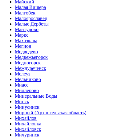
Майский
Малая Вишера
Малгобек
Малоярославец
Малые Дербеты
Мантурово
Маркс
Махачкала
Мегион
Медведево
Медвежьегорск
Медногорск
Междуреченск
Мелеуз
Мельниково
Миасс
Миллерово
Минеральные Воды
Минск
Минусинск
Мирный
(Архангельская область)
Михайлов
Михайловка
Михайловск
Мичуринск