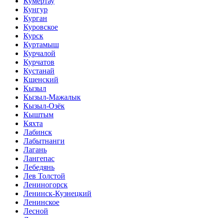
Кумертау
Кунгур
Курган
Куровское
Курск
Куртамыш
Курчалой
Курчатов
Кустанай
Кшенский
Кызыл
Кызыл-Мажалык
Кызыл-Озёк
Кыштым
Кяхта
Лабинск
Лабытнанги
Лагань
Лангепас
Лебедянь
Лев Толстой
Лениногорск
Ленинск-Кузнецкий
Ленинское
Лесной