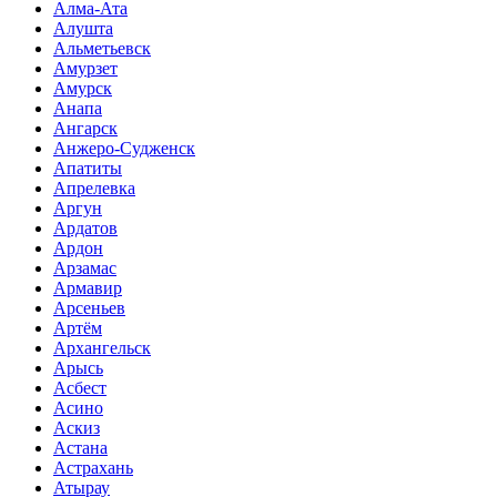
Алма-Ата
Алушта
Альметьевск
Амурзет
Амурск
Анапа
Ангарск
Анжеро-Судженск
Апатиты
Апрелевка
Аргун
Ардатов
Ардон
Арзамас
Армавир
Арсеньев
Артём
Архангельск
Арысь
Асбест
Асино
Аскиз
Астана
Астрахань
Атырау