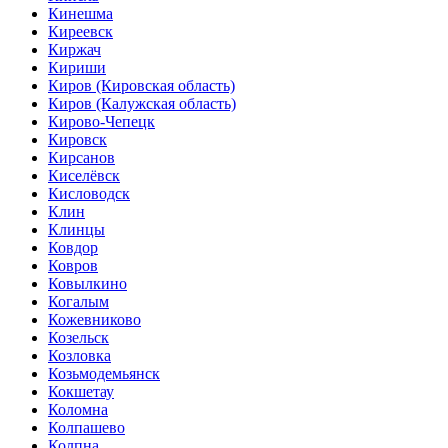
Кинешма
Киреевск
Киржач
Кириши
Киров
(Кировская область)
Киров
(Калужская область)
Кирово-Чепецк
Кировск
Кирсанов
Киселёвск
Кисловодск
Клин
Клинцы
Ковдор
Ковров
Ковылкино
Когалым
Кожевниково
Козельск
Козловка
Козьмодемьянск
Кокшетау
Коломна
Колпашево
Колпна