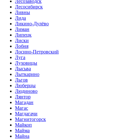
Лесозаводск
Лесосибирск
Ливны
Лида
Ликино-Дулёво
Лиман
Липецк
Лиски
Лобня
Лосино-Петровский
Луга
Луховицы
Лысьва
Лыткарино
Льгов
Люберцы
Людиново
Лянтор
Магадан
Магас
Магдагачи
Магнитогорск
Майкоп
Майма
Майна