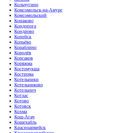
Кольчугино
Комсомольск-на-Амуре
Комсомольский
Конаково
Кондопога
Кондрово
Копейск
Копьёво
Кораблино
Королёв
Корсаков
Коряжма
Костомукша
Кострома
Котельники
Котельниково
Котельнич
Котлас
Котово
Котовск
Кохма
Кош-Агач
Кошехабль
Красноармейск
Красногвардейское