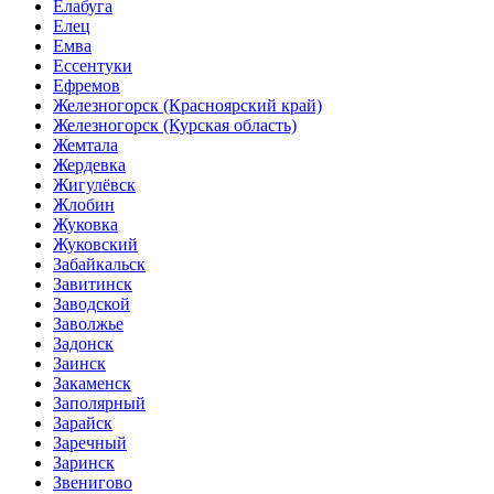
Елабуга
Елец
Емва
Ессентуки
Ефремов
Железногорск
(Красноярский край)
Железногорск
(Курская область)
Жемтала
Жердевка
Жигулёвск
Жлобин
Жуковка
Жуковский
Забайкальск
Завитинск
Заводской
Заволжье
Задонск
Заинск
Закаменск
Заполярный
Зарайск
Заречный
Заринск
Звенигово