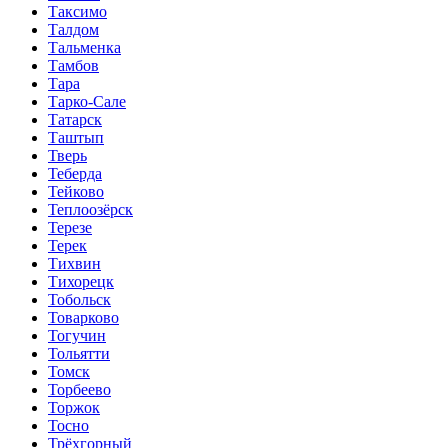
Таксимо
Талдом
Тальменка
Тамбов
Тара
Тарко-Сале
Татарск
Таштып
Тверь
Теберда
Тейково
Теплоозёрск
Терезе
Терек
Тихвин
Тихорецк
Тобольск
Товарково
Тогучин
Тольятти
Томск
Торбеево
Торжок
Тосно
Трёхгорный