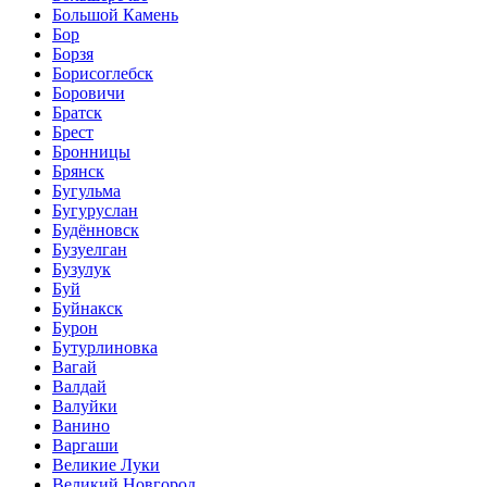
Большой Камень
Бор
Борзя
Борисоглебск
Боровичи
Братск
Брест
Бронницы
Брянск
Бугульма
Бугуруслан
Будённовск
Бузуелган
Бузулук
Буй
Буйнакск
Бурон
Бутурлиновка
Вагай
Валдай
Валуйки
Ванино
Варгаши
Великие Луки
Великий Новгород