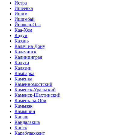
Истра
Ишеевка
Ишим
Ишимбай
Йошкар-Ола
Каа-Хем
Кадуй
Казань
Калач-на-Дону
Калачинск
Калининград
Калуга
Калязин
Камбарка
Каменка
Каменномостский
Каменск-Уральский
Каменск-Шахтинский
Камень-на-Оби
Камызяк
Камышин
Канаш
Кандалакша
Канск
Карабудахкент