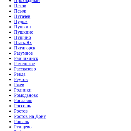
Прохладный
Псков
Псыж
Пугачёв
Пудож
Пушкин
Пушкино
Пущино
Пыть-Ях
Пятигорск
Разумное
Райчихинск
Раменское
Рассказово
Ревда
Реутов
Ржев
Родники
Ромоданово
Рославль
Россошь
Ростов
Ростов-на-Дону
Рошаль
Ртищево