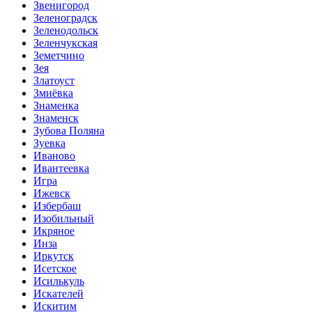
Звенигород
Зеленоградск
Зеленодольск
Зеленчукская
Земетчино
Зея
Златоуст
Змиёвка
Знаменка
Знаменск
Зубова Поляна
Зуевка
Иваново
Ивантеевка
Игра
Ижевск
Избербаш
Изобильный
Икряное
Инза
Иркутск
Исетское
Исилькуль
Искателей
Искитим