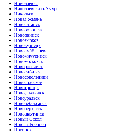
Николаевка
Николаевск-на-Амуре
Никольск
Новая Усмань
Новоалтайск
Нововоронеж
Новодвинск
Новозыбков
Новокузнецк
Новокуйбышевск
Новомичуринск
Новомосковск
Новороссийск
Новосибирск
Новосокольники
Новоспасское
Новотроицк
Новоульяновск
Новоуральск
Новочебоксарск
Новочеркасск
Новошахтинск
Новый Оскол
Новый Уренгой
Ногинск