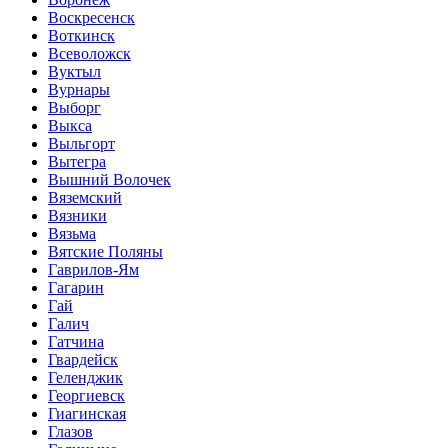
Воскресенск
Воткинск
Всеволожск
Вуктыл
Вурнары
Выборг
Выкса
Выльгорт
Вытегра
Вышний Волочек
Вяземский
Вязники
Вязьма
Вятские Поляны
Гаврилов-Ям
Гагарин
Гай
Галич
Гатчина
Гвардейск
Геленджик
Георгиевск
Гиагинская
Глазов