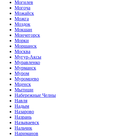
Могилев
Могоча
Можайск
Можга
Моздок
Мокшан
Мончегорск
Морки
Моршанск
Москва
Мугур-Аксы
Муравленко
Мурманск
Муром
Муромцево
Мценск
Мытищи
Набережные Челны
Навля
Надым
Назарово
Назрань
Называевск
Нальчик
Нариманов