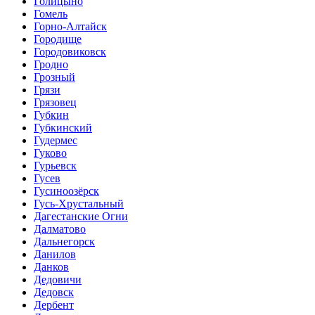
Голицыно
Гомель
Горно-Алтайск
Городище
Городовиковск
Гродно
Грозный
Грязи
Грязовец
Губкин
Губкинский
Гудермес
Гуково
Гурьевск
Гусев
Гусиноозёрск
Гусь-Хрустальный
Дагестанские Огни
Далматово
Дальнегорск
Данилов
Данков
Дедовичи
Дедовск
Дербент