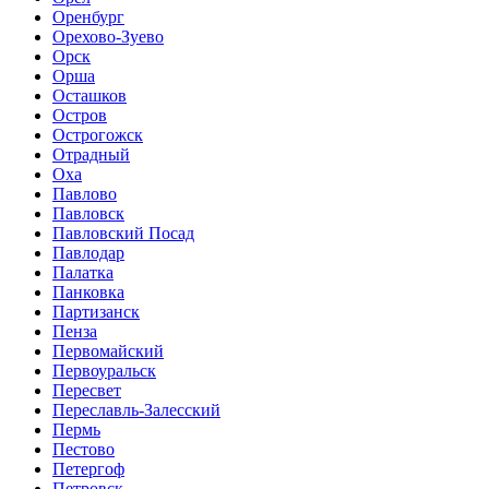
Оренбург
Орехово-Зуево
Орск
Орша
Осташков
Остров
Острогожск
Отрадный
Оха
Павлово
Павловск
Павловский Посад
Павлодар
Палатка
Панковка
Партизанск
Пенза
Первомайский
Первоуральск
Пересвет
Переславль-Залесский
Пермь
Пестово
Петергоф
Петровск