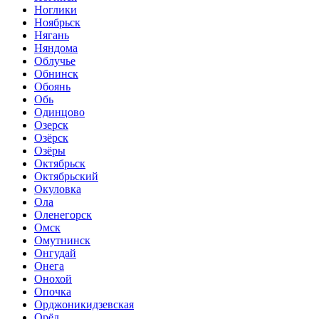
Ноглики
Ноябрьск
Нягань
Няндома
Облучье
Обнинск
Обоянь
Обь
Одинцово
Озерск
Озёрск
Озёры
Октябрьск
Октябрьский
Окуловка
Ола
Оленегорск
Омск
Омутнинск
Онгудай
Онега
Онохой
Опочка
Орджоникидзевская
Орёл