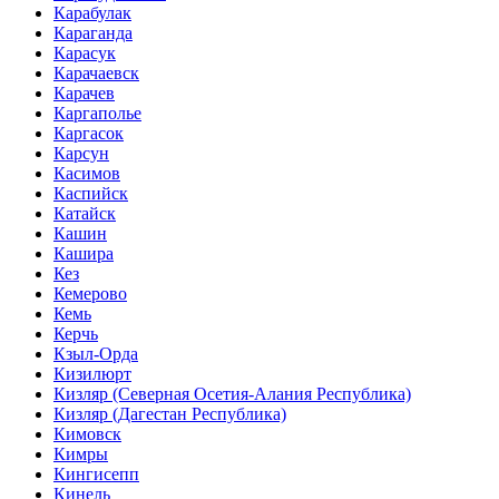
Карабулак
Караганда
Карасук
Карачаевск
Карачев
Каргаполье
Каргасок
Карсун
Касимов
Каспийск
Катайск
Кашин
Кашира
Кез
Кемерово
Кемь
Керчь
Кзыл-Орда
Кизилюрт
Кизляр
(Северная Осетия-Алания Республика)
Кизляр
(Дагестан Республика)
Кимовск
Кимры
Кингисепп
Кинель