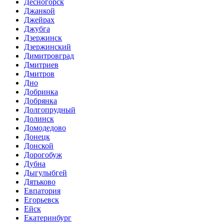
Десногорск
Джанкой
Джейрах
Джубга
Дзержинск
Дзержинский
Димитровград
Дмитриев
Дмитров
Дно
Добринка
Добрянка
Долгопрудный
Долинск
Домодедово
Донецк
Донской
Дорогобуж
Дубна
Дыгулыбгей
Дятьково
Евпатория
Егорьевск
Ейск
Екатеринбург