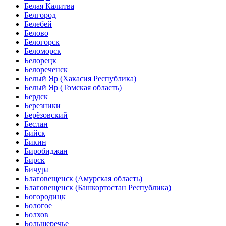
Белая Калитва
Белгород
Белебей
Белово
Белогорск
Беломорск
Белорецк
Белореченск
Белый Яр
(Хакасия Республика)
Белый Яр
(Томская область)
Бердск
Березники
Берёзовский
Беслан
Бийск
Бикин
Биробиджан
Бирск
Бичура
Благовещенск
(Амурская область)
Благовещенск
(Башкортостан Республика)
Богородицк
Бологое
Болхов
Большеречье