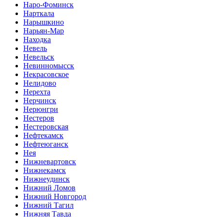
Наро-Фоминск
Нарткала
Нарышкино
Нарьян-Мар
Находка
Невель
Невельск
Невинномысск
Некрасовское
Нелидово
Нерехта
Нерчинск
Нерюнгри
Нестеров
Нестеровская
Нефтекамск
Нефтеюганск
Нея
Нижневартовск
Нижнекамск
Нижнеудинск
Нижний Ломов
Нижний Новгород
Нижний Тагил
Нижняя Тавда