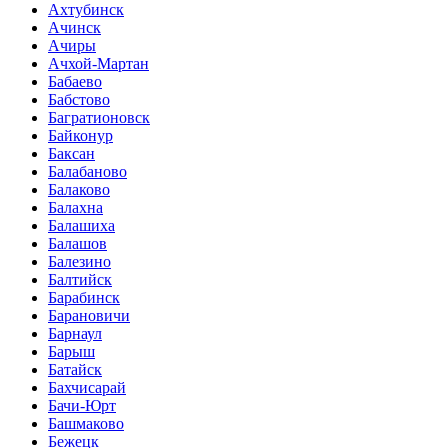
Ахтубинск
Ачинск
Ачиры
Ачхой-Мартан
Бабаево
Бабстово
Багратионовск
Байконур
Баксан
Балабаново
Балаково
Балахна
Балашиха
Балашов
Балезино
Балтийск
Барабинск
Барановичи
Барнаул
Барыш
Батайск
Бахчисарай
Бачи-Юрт
Башмаково
Бежецк