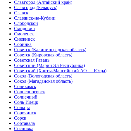
Славгород
(Алтайский край)
Славгород
(Беларусь)
Славск
Славянск-на-Кубани
Слободской
Смидович
Смоленск
Снежинск
Собинка
Советск
(Калининградская область)
Советск
(Кировская область)
Советская Гавань
Советский
(Марий Эл Республика)
Советский
(Ханты-Мансийский АО — Югра)
Сокол
(Вологодская область)
Сокол
(Магаданская область)
Соликамск
Солнечногорск
Солнечный
Соль-Илецк
Сольцы
Сорочинск
Сорск
Сортавала
Сосновка